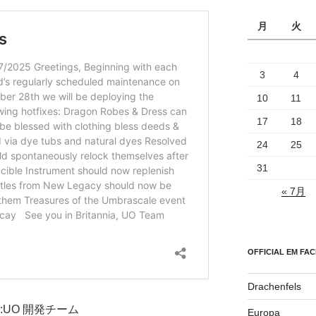
月
火
3
4
10
11
17
18
24
25
31
« 7月
OFFICIAL EM FA
Drachenfels
者:UO 開発チーム
Europa