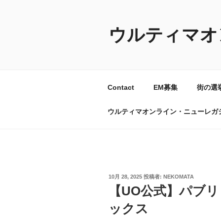
コ
ン
テ
ウルティマオ
ン
ツ
へ
ス
Contact
EM募集
街の選
キ
ッ
ウルティマオンライン・ニューレガ
プ
投
10月 28, 2025
投稿者:
NEKOMATA
稿
【UO公式】パブリ
日:
ックス