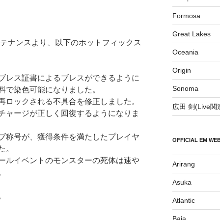
Formosa
Great Lakes
ンテナンスより、以下のホットフィックス
Oceania
Origin
ブレス証書によるブレスができるように
Sonoma
料で染色可能になりました。
再ロックされる不具合を修正しました。
広田 剣(Live
チャージが正しく回復するようになりま
ブ称号が、獲得条件を満たしたプレイヤ
OFFICIAL EM WE
た。
ールイベントのモンスターの死体は速や
Arirang
。
Asuka
。
Atlantic
Baja