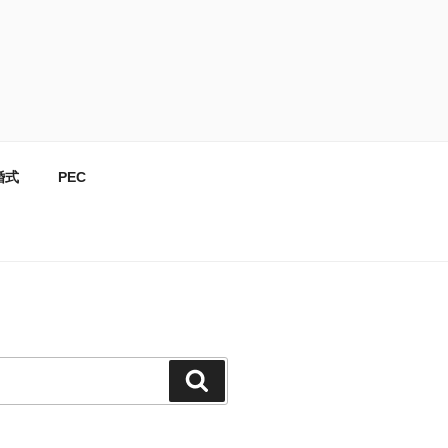
婚式
PEC
検
索