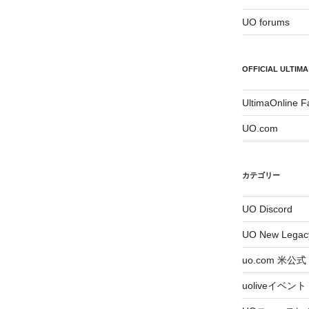
UO forums
OFFICIAL ULTIMA
UltimaOnline 
UO.com
カテゴリー
UO Discord
UO New Legac
uo.com 米公式
uoliveイベント