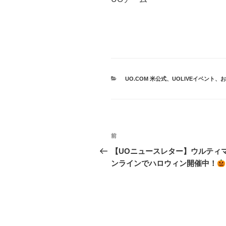
カ
UO.COM 米公式
、
UOLIVEイベント
、
お
テ
ゴ
リ
ー
投
前
前
稿
の
【UOニュースレター】ウルティ
投
ンラインでハロウィン開催中！
ナ
稿
ビ
ゲ
ー