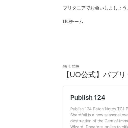
ブリタニアでお会いしましょう
UOチーム
投
8月 5, 2026
稿
【UO公式】パブリ
日: