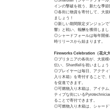
◎Shardfall（シャードフ
インの撃破を祝う、新たな季節
◎各街に物資を寄付して、大規
ましょう！
◎新しい期間限定ダンジョンでThe 
響）と戦い、報酬を獲得しまし
◎シャードフォールは毎年開催
時リリースから始まります。
Fireworks Celebration（花
◎ブリタニアの各街が、大規模
伝い、Shardfallを祝いましょう
◎プレイヤーは毎日、アクティブな街にC
入り木箱）を寄付することで、
を促進できます。
◎可燃物入り木箱は、アイテム
ティブな街にいるPyrotechn
ることで寄付できます。
◎可燃物入り木箱は、シャード