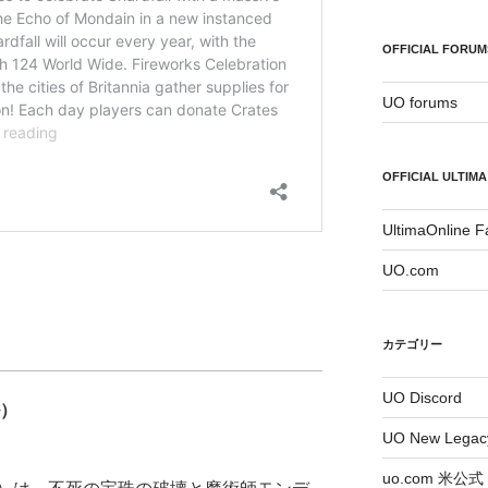
OFFICIAL FORUM
UO forums
OFFICIAL ULTIMA
UltimaOnline 
UO.com
カテゴリー
UO Discord
ル）
UO New Legac
uo.com 米公式