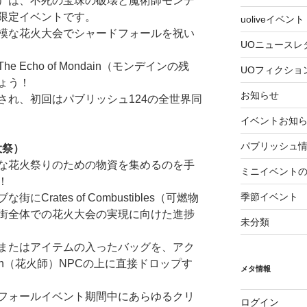
ォール）は、不死の宝珠の破壊と魔術師モンデ
限定イベントです。
uoliveイベント
模な花火大会でシャードフォールを祝い
UOニュースレ
Echo of Mondain（モンデインの残
UOフィクショ
ょう！
お知らせ
され、初回はパブリッシュ124の全世界同
イベントお知
パブリッシュ
火大祭）
な花火祭りのための物資を集めるのを手
ミニイベント
！
季節イベント
rates of Combustibles（可燃物
街全体での花火大会の実現に向けた進捗
未分類
またはアイテムの入ったバッグを、アク
ician（花火師）NPCの上に直接ドロップす
メタ情報
フォールイベント期間中にあらゆるクリ
ログイン