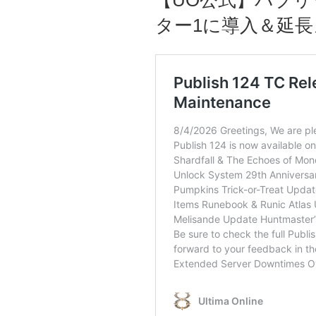
【UO公式】パブリ
日:
ター1に導入＆延