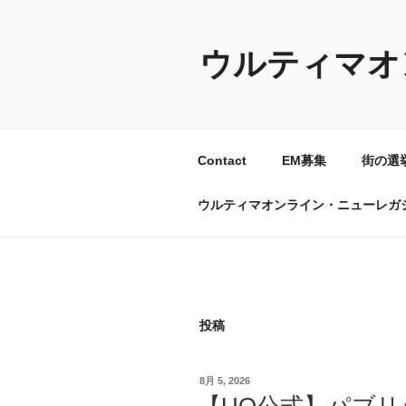
コ
ン
テ
ウルティマオ
ン
ツ
へ
ス
Contact
EM募集
街の選
キ
ッ
ウルティマオンライン・ニューレガ
プ
投稿
投
8月 5, 2026
稿