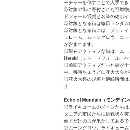
ーチャーを倒すことで入手でき
◎対象の街に寄付された可燃物
ドフォール通貨と名誉の徳ポイ
◎対象となる街は毎日ランダム
◎対象となる街には、ブリテイ
ェローム、ムーングロウ、ニュ
が含まれます。
◎現在アクティブな街は、ムーング
Herald（シャードフォール
◎前回アクティブだった街が十
中、毎時ちょうどに花火大会が
◎花火大祭の規模と継続時間は
す。
Echo of Mondain（モンデ
◎ライキュームのメイジたちは
タニアの市民たちに挑戦状を突
倒すだけの力が果たしてあるで
◎ムーングロウ、ライキューム