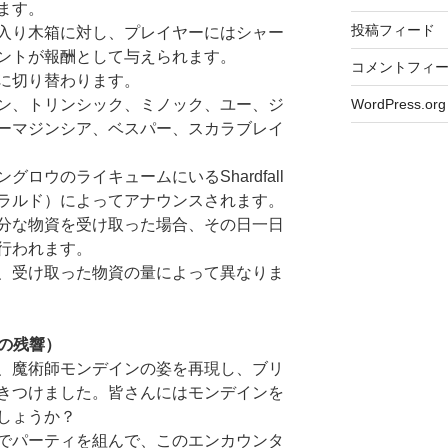
ます。
投稿フィード
入り木箱に対し、プレイヤーにはシャー
ントが報酬として与えられます。
コメントフィ
に切り替わります。
WordPress.org
ン、トリンシック、ミノック、ユー、ジ
ーマジンシア、ベスパー、スカラブレイ
ロウのライキュームにいるShardfall
・ヘラルド）によってアナウンスされます。
分な物資を受け取った場合、その日一日
行われます。
、受け取った物資の量によって異なりま
インの残響）
、魔術師モンデインの姿を再現し、ブリ
きつけました。皆さんにはモンデインを
しょうか？
でパーティを組んで、このエンカウンタ