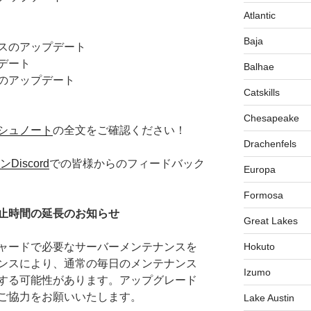
Atlantic
Baja
スのアップデート
デート
Balhae
のアップデート
Catskills
Chesapeake
シュノート
の全文をご確認ください！
Drachenfels
iscord
での皆様からのフィードバック
Europa
Formosa
止時間の延長のお知らせ
Great Lakes
ャードで必要なサーバーメンテナンスを
Hokuto
ンスにより、通常の毎日のメンテナンス
Izumo
する可能性があります。アップグレード
ご協力をお願いいたします。
Lake Austin